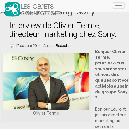
Articles avec le tag ‘sony’
Toggl
navig
Interview de Olivier Terme,
directeur marketing chez Sony.
17 octobre 2014 | Auteur:
Redaction
Bonjour Olivier
Terme,
pourriez-vous
vous présenter
et nous dire
quelles sont vos
activités au sein
du groupe Sony
?
Bonjour Laurent,
Olivier Terme
je suis directeur
marketing au
sein de la