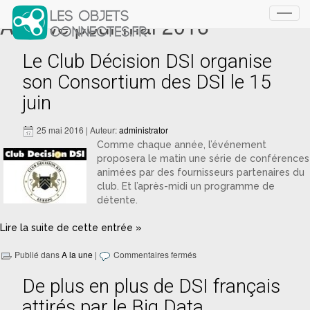
Archive pour mai 2016
Toggl
navig
Le Club Décision DSI organise
son Consortium des DSI le 15
juin
25 mai 2016 | Auteur:
administrator
Comme chaque année, l’événement
proposera le matin une série de conférences
animées par des fournisseurs partenaires du
club. Et l’après-midi un programme de
détente.
Lire la suite de cette entrée »
Publié dans
A la une
|
Commentaires fermés
De plus en plus de DSI français
attirés par le Big Data