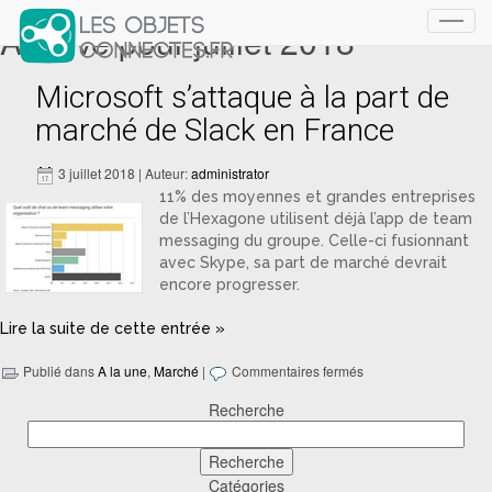
Archive pour juillet 2018
Toggl
navig
Microsoft s’attaque à la part de
marché de Slack en France
3 juillet 2018 | Auteur:
administrator
11% des moyennes et grandes entreprises
de l’Hexagone utilisent déjà l’app de team
messaging du groupe. Celle-ci fusionnant
avec Skype, sa part de marché devrait
encore progresser.
Lire la suite de cette entrée »
Publié dans
A la une
,
Marché
|
Commentaires fermés
Recherche
Catégories