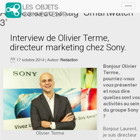
Articles avec le tag ‘Smartwatch
Toggl
navig
3’
Interview de Olivier Terme,
directeur marketing chez Sony.
17 octobre 2014 | Auteur:
Redaction
Bonjour Olivier
Terme,
pourriez-vous
vous présenter
et nous dire
quelles sont vos
activités au sein
du groupe Sony
?
Bonjour Laurent,
Olivier Terme
je suis directeur