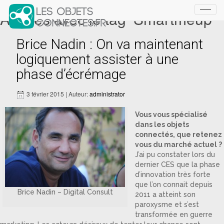
Articles avec le tag ‘Smartmeup’
Toggl
navig
Brice Nadin : On va maintenant
logiquement assister à une
phase d’écrémage
3 février 2015 | Auteur:
administrator
Vous vous spécialisé
dans les objets
connectés, que retenez
vous du marché actuel ?
J’ai pu constater lors du
dernier CES que la phase
d’innovation très forte
que l’on connait depuis
Brice Nadin – Digital Consult
2011 a atteint son
paroxysme et s’est
transformée en guerre