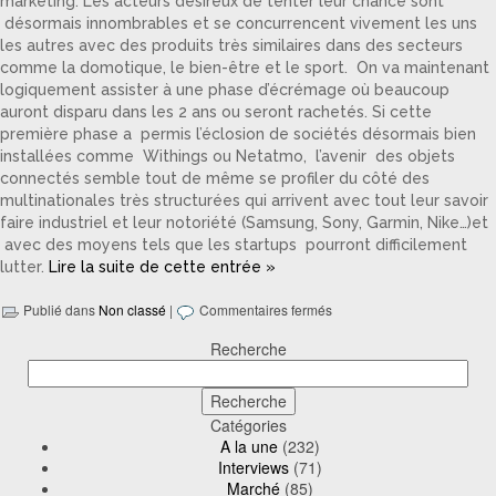
marketing. Les acteurs désireux de tenter leur chance sont
désormais innombrables et se concurrencent vivement les uns
les autres avec des produits très similaires dans des secteurs
comme la domotique, le bien-être et le sport. On va maintenant
logiquement assister à une phase d’écrémage où beaucoup
auront disparu dans les 2 ans ou seront rachetés. Si cette
première phase a permis l’éclosion de sociétés désormais bien
installées comme Withings ou Netatmo, l’avenir des objets
connectés semble tout de même se profiler du côté des
multinationales très structurées qui arrivent avec tout leur savoir
faire industriel et leur notoriété (Samsung, Sony, Garmin, Nike…)et
avec des moyens tels que les startups pourront difficilement
lutter.
Lire la suite de cette entrée »
Publié dans
Non classé
|
Commentaires fermés
Recherche
Catégories
A la une
(232)
Interviews
(71)
Marché
(85)