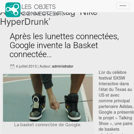
Articles avec le tag ‘Nike
Toggl
navig
HyperDrunk’
Après les lunettes connectées,
Google invente la Basket
connectée…
4 juillet 2013 | Auteur:
administrator
L’or du célèbre
festival SXSW
Interactive dans
l’état du Texas au
US et avec
comme principal
partenaire Adidas,
Google a présenté
le projet « Talking
Shoe », une paire
La basket connectée de Google.
de baskets