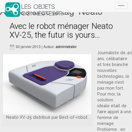
Articles avec le tag ‘Neato’
Toggl
navig
Avec le robot ménager Neato
XV-25, the futur is yours…
30 janvier 2013 | Auteur:
administrator
Journaliste de 40
ans, célibataire
et très branché
nouvelles
technologies, le
ménage n’est
pas mon fort.
Pour moi, la
solution
idéale était de
faire appel à une
Neato XV-25 distribué par Best-of-robot.
femme de
ménage.
Problème : en