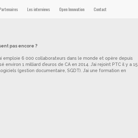
Partenaires
Les interviews
Open Innovation
Contact
.
sent pas encore ?
 qui emploie 6 000 collaborateurs dans le monde et opère depuis
nviron 1 milliard d’euros de CA en 2014. J’ai rejoint PTC il y a 15
 logiciels (gestion documentaire, SGDT). J’ai une formation en