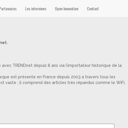
Partenaires
Les interviews
Open Innovation
Contact
net.
avec TRENDnet depuis 8 ans via l’importateur historique de la
rque est présente en France depuis 2003 à travers tous les
est vaste ; il comprend des articles très répandus comme le WiFi,