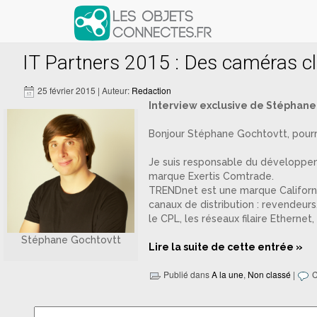
Articles avec le tag ‘caméras IP.’
IT Partners 2015 : Des caméras c
25 février 2015 | Auteur:
Redaction
Interview exclusive de Stéphane
Bonjour Stéphane Gochtovtt, pourr
Je suis responsable du développeme
marque Exertis Comtrade.
TRENDnet est une marque Californie
canaux de distribution : revendeur
le CPL, les réseaux filaire Ethernet
Stéphane Gochtovtt
Lire la suite de cette entrée »
Publié dans
A la une
,
Non classé
|
C