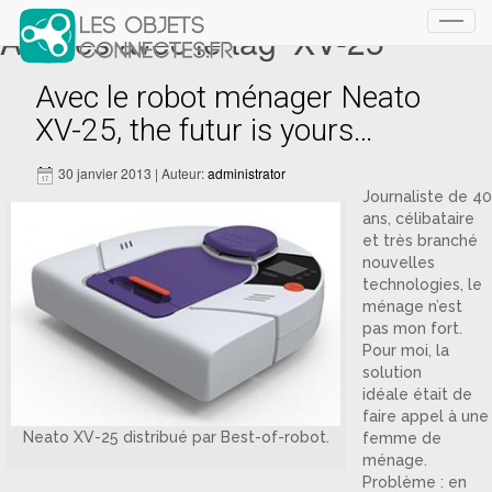
Articles avec le tag ‘XV-25’
Toggl
navig
Avec le robot ménager Neato
XV-25, the futur is yours…
30 janvier 2013 | Auteur:
administrator
Journaliste de 40
ans, célibataire
et très branché
nouvelles
technologies, le
ménage n’est
pas mon fort.
Pour moi, la
solution
idéale était de
faire appel à une
Neato XV-25 distribué par Best-of-robot.
femme de
ménage.
Problème : en