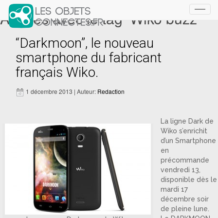
Articles avec le tag ‘Wiko buzz’
Toggl
navig
“Darkmoon”, le nouveau
smartphone du fabricant
français Wiko.
1 décembre 2013 | Auteur:
Redaction
La ligne Dark de
Wiko s’enrichit
d’un Smartphone
en
précommande
vendredi 13,
disponible dès le
mardi 17
décembre soir
de pleine lune.