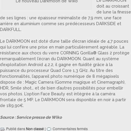
Le DARKMOON
Le nouveau Darkmoon de Wiko
doit au croissant
de lune la finesse
de ses lignes : une épaisseur minimaliste de 7,9 mm, une face
arrière en aluminium comme ses prédécesseurs DARKSIDE et
DARKFULL.
Le DARKMOON est doté d’une taille d’écran idéale de 4,7 pouces
qui lui confère une prise en main particulièrement agréable. La
résistance aux chocs du verre CORNING Gorilla® Glass 2 protège
remarquablement l’écran du DARKMOON. Quant au système
d’exploitation Android 4.2.2, il gagne en fluidité grâce à la
puissance du processeur Quad Core 1,3 GHz. Au titre des
fonctionnalités, l’appareil photo numérique de 8 mégapixels
dispose de : Magic Camera (Gomme magique et Cinemagraph),
HDR, Smile shot… et de bien d’autres possibilités pour embellir
vos photos. L’option Face Beauty est intégrée à la caméra
frontale de 5 MP. Le DARKMOON sera disponible en noir à partir
de 189,90€.
Source : Service presse de Wiko
Publié dans
Non classé
|
Commentaires fermés