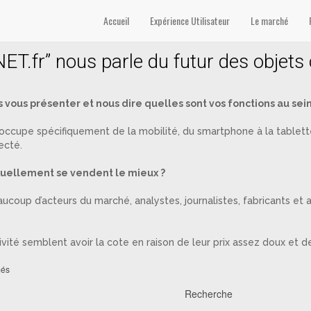
mputing’
Accueil
Expérience Utilisateur
Le marché
ET.fr” nous parle du futur des objets
 vous présenter et nous dire quelles sont vos fonctions au sein
m’occupe spécifiquement de la mobilité, du smartphone à la tablett
ecté.
ctuellement se vendent le mieux ?
oup d’acteurs du marché, analystes, journalistes, fabricants et aig
tivité semblent avoir la cote en raison de leur prix assez doux et de 
més
Recherche