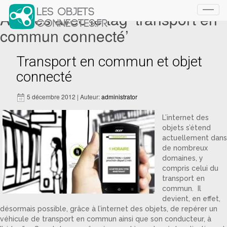
Articles avec le tag ‘transport en
Toggl
navig
commun connecté’
Transport en commun et objet
connecté
5 décembre 2012 | Auteur:
administrator
L’internet des
objets s’étend
actuellement dans
de nombreux
domaines, y
compris celui du
transport en
commun. Il
devient, en effet,
désormais possible, grâce à l’internet des objets, de repérer un
véhicule de transport en commun ainsi que son conducteur, à