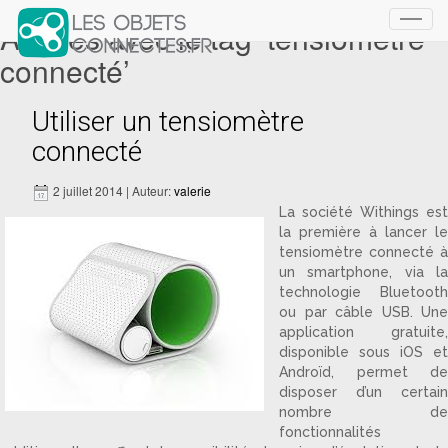
Articles avec le tag ‘tensiomètre
Toggl
navig
connecté’
Utiliser un tensiomètre
connecté
2 juillet 2014 | Auteur:
valerie
La société Withings est
la première à lancer le
tensiomètre connecté à
un smartphone, via la
technologie Bluetooth
ou par câble USB. Une
application gratuite,
disponible sous iOS et
Androïd, permet de
disposer d’un certain
nombre de
fonctionnalités