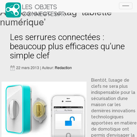
Articles avec le tag ‘tablette
Toggl
navig
numérique’
Les serrures connectées :
beaucoup plus efficaces qu’une
simple clef
22 mars 2013 | Auteur:
Redaction
Bientôt, l’usage de
clefs ne sera plus
indispensable pour la
sécurisation d’une
maison car les
dernières innovations
technologiques
apportées en matière
de domotique ont
permis d’envisager la