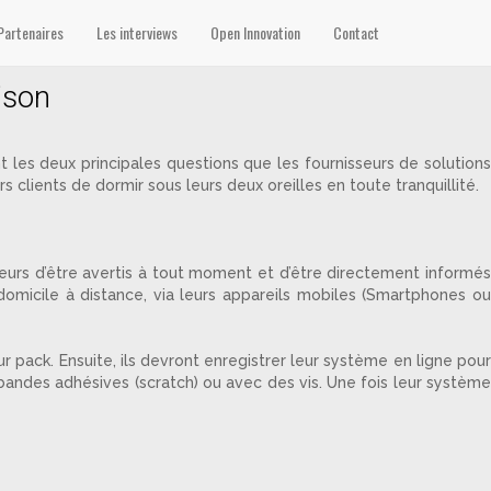
Partenaires
Les interviews
Open Innovation
Contact
ison
les deux principales questions que les fournisseurs de solutions
clients de dormir sous leurs deux oreilles en toute tranquillité.
ateurs d’être avertis à tout moment et d’être directement informés
r domicile à distance, via leurs appareils mobiles (Smartphones ou
r pack. Ensuite, ils devront enregistrer leur système en ligne pour
e bandes adhésives (scratch) ou avec des vis. Une fois leur système