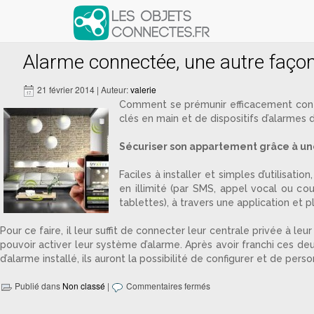
Articles avec le tag ‘système sécu
Alarme connectée, une autre façon
21 février 2014 | Auteur:
valerie
Comment se prémunir efficacement contre
clés en main et de dispositifs d’alarmes
Sécuriser son appartement grâce à un
Faciles à installer et simples d’utilisa
en illimité (par SMS, appel vocal ou cou
tablettes), à travers une application et 
Pour ce faire, il leur suffit de connecter leur centrale privée à l
pouvoir activer leur système d’alarme. Après avoir franchi ces deu
d’alarme installé, ils auront la possibilité de configurer et de pe
Publié dans
Non classé
|
Commentaires fermés