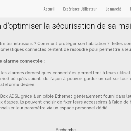
rité’
Accueil
Expérience Utilisateur
Le marché
 d’optimiser la sécurisation de sa ma
 les intrusions ? Comment protéger son habitation ? Telles sont 
 domestiques connectés tentent de résoudre pour permettre à leurs 
e alarme connectée :
tion, les alarmes domestiques connectées permettent à leurs utilis
rriel) où qu’ils soient, de façon à pouvoir garder un œil sur leu
plateforme dédiée.
eur Box ADSL grâce à un câble Ethernet généralement fourni dans leu
x étapes, ils peuvent choisir de fixer leurs accessoires à l’aide d
rsonnaliser leur paramètre via un espace personnel dédié.
Recherche