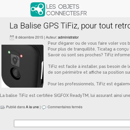
Articles avec le tag ‘SIGFOX Re
La Balise GPS TiFiz, pour tout ret
8 décembre 2015 | Auteur:
administrator
Peur d’égarer ou de vous faire voler vos b
Pour plus de tranquillité, Ticatag a conçu
Savoir où sont ses proches? TiFiz informe
TiFiz est facile à installer, pas besoin d
de son périmètre et affiche sa position sur
Pour les professionnels, TiFiz est égalem
La balise TiFiz est certifiée SIGFOX ReadyTM, lui assurant ainsi un
Publié dans
A la une
|
Commentaires fermés