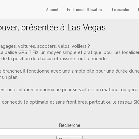
adyTM’
Accueil
Expérience Utilisateur
Le marché
rouver, présentée à Las Vegas
agages, voitures, scooters, vélos, voiliers ?
 la balise GPS TiFiz, un moyen simple et pratique, pour les localise
 de la position de chacun et rassure tout le monde.
e le brancher, il fonctionne avec une simple pile pour une durée d’
 un plan.
ent une solution économique pour surveiller son matériel ou gérer
e connectivité optimale et sans frontières, partout où le réseau SI
Recherche