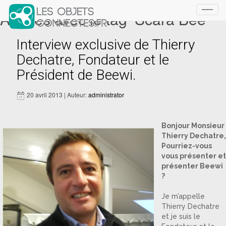
Articles avec le tag ‘Scara Bee’
Toggl
navig
Interview exclusive de Thierry
Dechatre, Fondateur et le
Président de Beewi.
20 avril 2013 | Auteur:
administrator
Bonjour Monsieur
Thierry Dechatre,
Pourriez-vous
vous présenter et
présenter Beewi
?
Je m’appelle
Thierry Dechatre
et je suis le