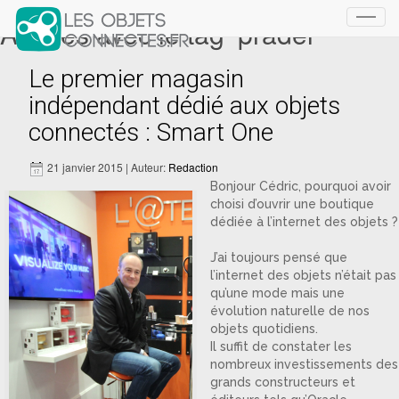
Articles avec le tag ‘pradel’
Toggl
navig
Le premier magasin
indépendant dédié aux objets
connectés : Smart One
21 janvier 2015 | Auteur:
Redaction
Bonjour Cédric, pourquoi avoir
choisi d’ouvrir une boutique
dédiée à l’internet des objets ?
J’ai toujours pensé que
l’internet des objets n’était pas
qu’une mode mais une
évolution naturelle de nos
objets quotidiens.
Il suffit de constater les
nombreux investissements des
grands constructeurs et