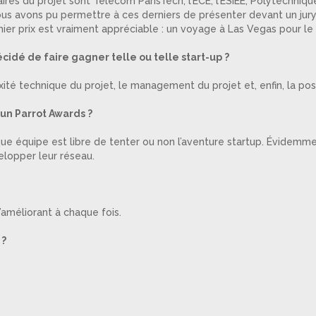
naires du projet sont Télécom ParisTech, l’ECE, l’ESIEE, Polytechniq
s avons pu permettre à ces derniers de présenter devant un jury 
emier prix est vraiment appréciable : un voyage à Las Vegas pour l
cidé de faire gagner telle ou telle start-up ?
exité technique du projet, le management du projet et, enfin, la pos
un Parrot Awards ?
ue équipe est libre de tenter ou non l’aventure startup. Évidemm
velopper leur réseau.
’améliorant à chaque fois.
 ?