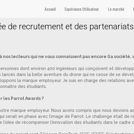
e et Centrale Paris’
Accueil
Expérience Utilisateur
Le marché
ée de recrutement et des partenariats
 nos lecteurs qui ne vous connaissent pas encore (la société, v
personnes dont environ 400 ingénieurs qui conçoivent et dévelo
 lancés dans la belle aventure du drone qui ne cesse de se dév
oppons la marque employeur. Je suis en charge des relations ave
onnaître des étudiants.
r les Parrot Awards ?
ni notre marque employeur. Nous avons compris que nous devions a
i serait en phase avec l’image de Parrot. Le challenge était de réus
née l’idée de récompenser l’innovation des étudiants dans le cadre