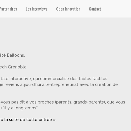
Partenaires
Les interviews
Open Innovation
Contact
été Balloons.
tech Grenoble.
itale Interactive, qui commercialise des tables tactiles
e reviens aujourd’hui à l’entrepreneuriat avec la création de
-vous pas dit à vos proches (parents, grands-parents), que vous
 “il y a longtemps”.
re la suite de cette entrée »