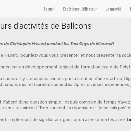
noble’
Accueil
Expérience Utilisateur
Le marché
rs d’activités de Balloons
ve de Christophe Havard pendant les TechDays de Microsoft
e Havard, pourriez-vous vous présenter et nous présenter la soci
uis ingénieur en développement logiciel de formation, issue de Poly
carrière il y a quelques années par la création d’une start-up, Dig
stinations des restaurants connectés. Après diverses expériences, j
t d’abord d’une question simple : depuis combien de temps n’avez
e vous les aimiez? Trop souvent, la réponse est “je ne sais pas” ou
met simplement de signifier aux gens qu’on aime, qu’on les aime.
Li