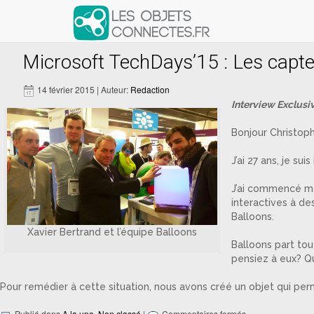
Articles avec le tag ‘Polytech Gre
Microsoft TechDays’15 : Les capteu
14 février 2015 | Auteur:
Redaction
Interview Exclusi
Bonjour Christoph
J’ai 27 ans, je s
J’ai commencé ma 
interactives à de
Balloons.
Xavier Bertrand et l’équipe Balloons
Balloons part tou
pensiez à eux? Qu
Pour remédier à cette situation, nous avons créé un objet qui per
Publié dans
A la une
,
Non classé
|
Commentaires fermés