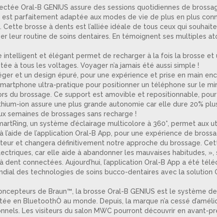
ectée Oral-B GENIUS assure des sessions quotidiennes de brossa
ci est parfaitement adaptée aux modes de vie de plus en plus conn
. Cette brosse à dents est l’alliée idéale de tous ceux qui souhai
ser leur routine de soins dentaires. En témoignent ses multiples ato
telligent et élégant permet de recharger à la fois la brosse et
tée à tous les voltages. Voyager n’a jamais été aussi simple !
r et un design épuré, pour une expérience et prise en main enc
phone ultra-pratique pour positionner un téléphone sur le miroir,
ors du brossage. Ce support est amovible et repositionnable, pour 
ium-ion assure une plus grande autonomie car elle dure 20% plus
ux semaines de brossages sans recharge !
ing, un système d’éclairage multicolore à 360°, permet aux utili
à l’aide de l’application Oral-B App, pour une expérience de brossa
teur et changera définitivement notre approche du brossage. Cett
ectriques, car elle aide à abandonner les mauvaises habitudes, »
 dent connectées. Aujourd’hui, l’application Oral-B App a été téléc
dial des technologies de soins bucco-dentaires avec la solution 
concepteurs de Braun™, la brosse Oral-B GENIUS est le système de 
tée en BluetoothÒ au monde. Depuis, la marque n’a cessé d’amélior
ionnels. Les visiteurs du salon MWC pourront découvrir en avant-p