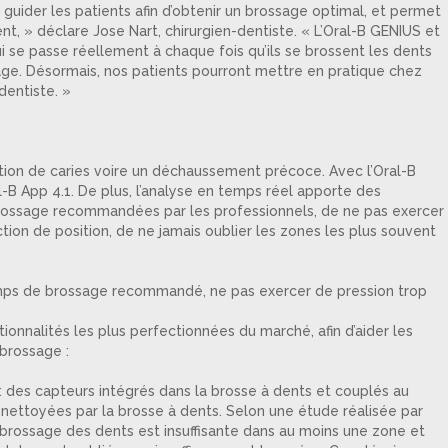
guider les patients afin d’obtenir un brossage optimal, et permet
nt, » déclare Jose Nart, chirurgien-dentiste. « L’Oral-B GENIUS et
i se passe réellement à chaque fois qu’ils se brossent les dents
age. Désormais, nos patients pourront mettre en pratique chez
dentiste. »
tion de caries voire un déchaussement précoce. Avec l’Oral-B
l-B App 4.1. De plus, l’analyse en temps réel apporte des
e brossage recommandées par les professionnels, de ne pas exercer
tion de position, de ne jamais oublier les zones les plus souvent
mps de brossage recommandé, ne pas exercer de pression trop
onnalités les plus perfectionnées du marché, afin d’aider les
 brossage :
des capteurs intégrés dans la brosse à dents et couplés au
nettoyées par la brosse à dents. Selon une étude réalisée par
 brossage des dents est insuffisante dans au moins une zone et