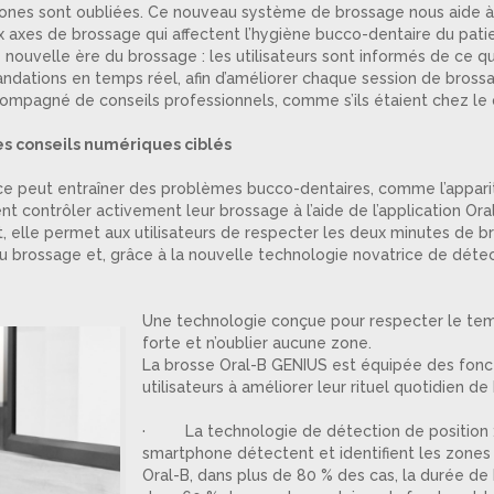
 zones sont oubliées. Ce nouveau système de brossage nous aide à 
ux axes de brossage qui affectent l’hygiène bucco-dentaire du patie
nouvelle ère du brossage : les utilisateurs sont informés de ce qu
andations en temps réel, afin d’améliorer chaque session de bross
ompagné de conseils professionnels, comme s’ils étaient chez le 
es conseils numériques ciblés
ace peut entraîner des problèmes bucco-dentaires, comme l’appari
nt contrôler activement leur brossage à l’aide de l’application Ora
et, elle permet aux utilisateurs de respecter les deux minutes d
du brossage et, grâce à la nouvelle technologie novatrice de détec
Une technologie conçue pour respecter le te
forte et n’oublier aucune zone.
La brosse Oral-B GENIUS est équipée des foncti
utilisateurs à améliorer leur rituel quotidien de
· La technologie de détection de position : 
smartphone détectent et identifient les zones 
Oral-B, dans plus de 80 % des cas, la durée de