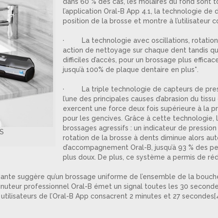
dans 60 % des cas, les molaires du fond sont 
l’application Oral-B App 4.1, la technologie de
position de la brosse et montre à l’utilisateu
· La technologie avec oscillations, rotations 
action de nettoyage sur chaque dent tandis qu
difficiles d’accès, pour un brossage plus effica
jusqu’à 100% de plaque dentaire en plus*.
· La triple technologie de capteurs de pressi
l’une des principales causes d’abrasion du tissu
exercent une force deux fois supérieure à la 
pour les gencives. Grâce à cette technologie, 
brossages agressifs : un indicateur de pressio
US
rotation de la brosse à dents diminue alors aut
d’accompagnement Oral-B, jusqu’à 93 % des pe
plus doux. De plus, ce système a permis de ré
ante suggère qu’un brossage uniforme de l’ensemble de la bouch
inuteur professionnel Oral-B émet un signal toutes les 30 secondes 
tilisateurs de l’Oral-B App consacrent 2 minutes et 27 secondes[