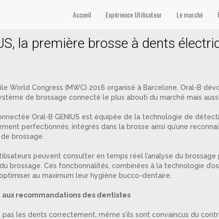
US’
Accueil
Expérience Utilisateur
Le marché
S, la première brosse à dents électr
ile World Congress (MWC) 2016 organisé à Barcelone, Oral-B dévoil
 système de brossage connecté le plus abouti du marché mais auss
onnectée Oral-B GENIUS est équipée de la technologie de détectio
ment perfectionnés, intégrés dans la brosse ainsi qu’une reconn
 de brossage.
utilisateurs peuvent consulter en temps réel l’analyse du brossage 
du brossage. Ces fonctionnalités, combinées à la technologie d’os
d’optimiser au maximum leur hygiène bucco-dentaire.
 aux recommandations des dentistes
 pas les dents correctement, même s’ils sont convaincus du contra