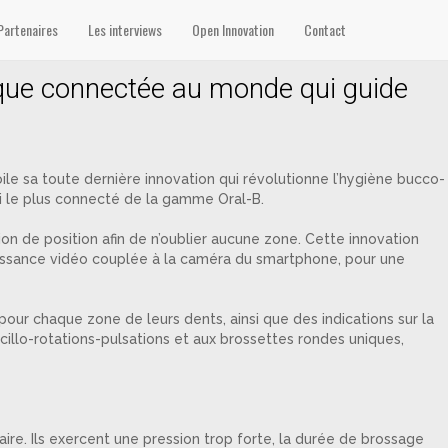
Partenaires
Les interviews
Open Innovation
Contact
ique connectée au monde qui guide
e sa toute dernière innovation qui révolutionne l’hygiène bucco-
i le plus connecté de la gamme Oral-B.
n de position afin de n’oublier aucune zone. Cette innovation
aissance vidéo couplée à la caméra du smartphone, pour une
pour chaque zone de leurs dents, ainsi que des indications sur la
cillo-rotations-pulsations et aux brossettes rondes uniques,
ire. Ils exercent une pression trop forte, la durée de brossage