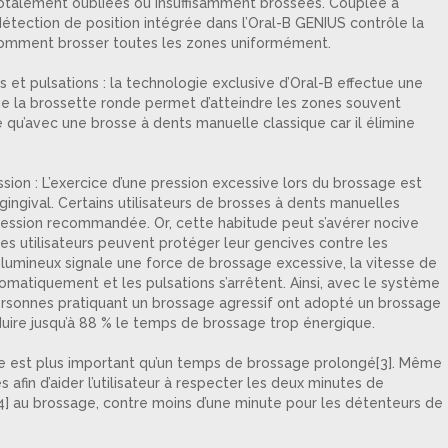
totalement oubliées ou insuffisamment brossées. Couplée à
 détection de position intégrée dans l’Oral-B GENIUS contrôle la
r comment brosser toutes les zones uniformément.
et pulsations : la technologie exclusive d’Oral-B effectue une
e la brossette ronde permet d’atteindre les zones souvent
ce qu’avec une brosse à dents manuelle classique car il élimine
on : L’exercice d’une pression excessive lors du brossage est
 gingival. Certains utilisateurs de brosses à dents manuelles
pression recommandée. Or, cette habitude peut s’avérer nocive
les utilisateurs peuvent protéger leur gencives contre les
n lumineux signale une force de brossage excessive, la vitesse de
omatiquement et les pulsations s’arrêtent. Ainsi, avec le système
rsonnes pratiquant un brossage agressif ont adopté un brossage
duire jusqu’à 88 % le temps de brossage trop énergique.
e est plus important qu’un temps de brossage prolongé[3]. Même
afin d’aider l’utilisateur à respecter les deux minutes de
4] au brossage, contre moins d’une minute pour les détenteurs de