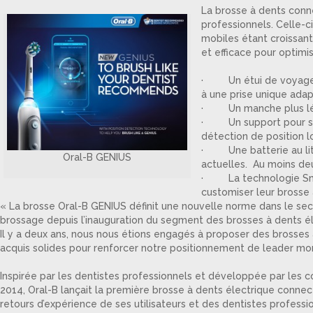
La brosse à dents conn
professionnels. Celle-
mobiles étant croissant
et efficace pour optimi
· Un étui de voyage in
à une prise unique adap
· Un manche plus lége
· Un support pour smart
détection de position l
· Une batterie au lith
Oral-B GENIUS
actuelles. Au moins de
· La technologie SmartR
customiser leur brosse 
« La brosse Oral-B GENIUS définit une nouvelle norme dans le sec
brossage depuis l’inauguration du segment des brosses à dents él
Il y a deux ans, nous nous étions engagés à proposer des brosses à
acquis solides pour renforcer notre positionnement de leader mon
Inspirée par les dentistes professionnels et développée par les 
2014, Oral-B lançait la première brosse à dents électrique connec
retours d’expérience de ses utilisateurs et des dentistes profess