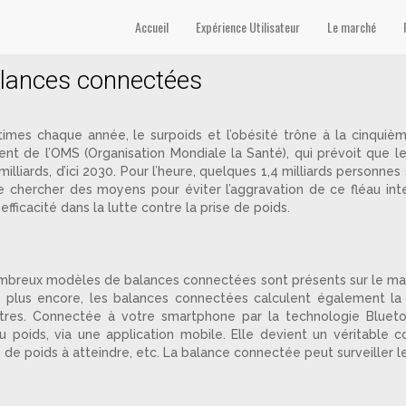
Accueil
Expérience Utilisateur
Le marché
balances connectées
ctimes chaque année, le surpoids et l’obésité trône à la cinqui
vient de l’OMS (Organisation Mondiale la Santé), qui prévoit qu
 milliards, d’ici 2030. Pour l’heure, quelques 1,4 milliards personn
e chercher des moyens pour éviter l’aggravation de ce fléau int
ficacité dans la lutte contre la prise de poids.
ombreux modèles de balances connectées sont présents sur le marc
s, plus encore, les balances connectées calculent également la
utres. Connectée à votre smartphone par la technologie Bluet
u poids, via une application mobile. Elle devient un véritable co
s de poids à atteindre, etc. La balance connectée peut surveiller le 