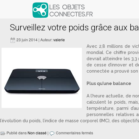
Articles avec le tag ‘obésité’
Surveillez votre poids grâce aux 
23 juin 2014 | Auteur:
valerie
Avec 2,8 millions de vi
mondial. Ce chiffre pro
devrait atteindre les 3,3
de cesse d’innover et d
connectée a prouvé son ef
Plus qu’une balance
A l’heure actuelle, de n
calculent le poids, mai
température, parmi d’a
personnelles relatives a
l’évolution du poids, l’indice de masse corporel (IMC), des objectif
Publié dans
Non classé
|
Commentaires fermés