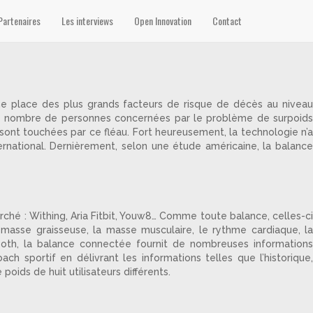
Partenaires
Les interviews
Open Innovation
Contact
ème place des plus grands facteurs de risque de décès au niveau
e le nombre de personnes concernées par le problème de surpoids
es sont touchées par ce fléau. Fort heureusement, la technologie n’a
ernational. Dernièrement, selon une étude américaine, la balance
hé : Withing, Aria Fitbit, Youw8… Comme toute balance, celles-ci
 masse graisseuse, la masse musculaire, le rythme cardiaque, la
ooth, la balance connectée fournit de nombreuses informations
ach sportif en délivrant les informations telles que l’historique,
poids de huit utilisateurs différents.