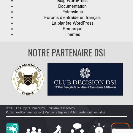
Blog WordPress
Documentation
Extensions
Forums d’entraide en français
La planète WordPress
Remarque
Thèmes
NOTRE PARTENAIRE DSI
©2015 Les Objets Connectés / Tous droits réservés.
Publicité et Communication
|
Mentions légales
|
Politique de confidentialité