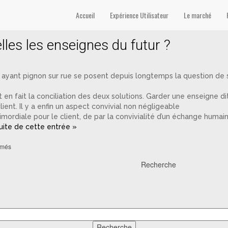
el’
Accueil
Expérience Utilisateur
Le marché
les les enseignes du futur ?
 ayant pignon sur rue se posent depuis longtemps la question de sa
ait en fait la conciliation des deux solutions. Garder une enseigne 
lient. Il y a enfin un aspect convivial non négligeable
mordiale pour le client, de par la convivialité d’un échange humain
suite de cette entrée »
rmés
Recherche