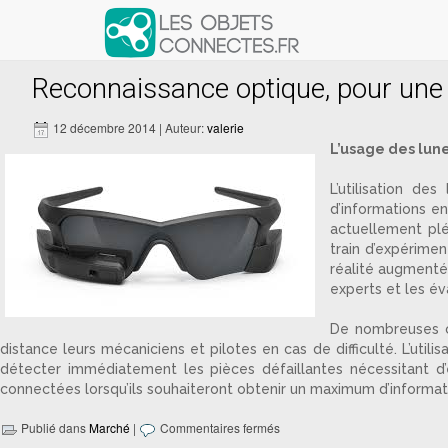
Articles avec le tag ‘lunette intelli
Reconnaissance optique, pour une m
12 décembre 2014 | Auteur:
valerie
L’usage des lun
L’utilisation d
d’informations en 
actuellement plé
train d’expérime
réalité augmenté
experts et les év
De nombreuses co
distance leurs mécaniciens et pilotes en cas de difficulté. L’ut
détecter immédiatement les pièces défaillantes nécessitant d’ê
connectées lorsqu’ils souhaiteront obtenir un maximum d’informatio
Publié dans
Marché
|
Commentaires fermés