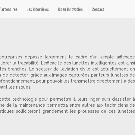
Partenaires
Les interviews
Open Innovation
Contact
entreprises dépasse largement le cadre d’un simple affichage
rer la traçabilité. L’efficacité des lunettes intelligentes est ainsi
es branches. Le secteur de l’aviation civile est actuellement en
s de détecter, grâce aux images capturées par leurs lunettes de
ysfonctionnement, pour pouvoir les transmettre directement à des
ant les risques.
te technologie pour permettre à leurs ingénieurs d’assister à
maine de la maintenance permettra entre autres aux techniciens de
istiques solliciteront grandement les prouesses de ces lunettes