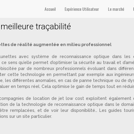
gente’
Accueil
Expérience Utilisateur
Le marché
eilleure traçabilité
ettes de réalité augmentée en milieu professionnel
es lunettes avec système de reconnaissance optique dans les 
ce sens qu’elle permet d’optimiser la sécurité au travail et d’amélio
biscitée par de nombreux professionnels évoluant dans différent
nter cette technologie en permettant par exemple aux ingénieur
e, les différentes anomalies, en cas de panne technique ou de d
aluer en temps réel. Cela optimise le gain de temps tout en réduis
mpagnies de location de jet low cost exploitent également cet
ilisation de la technologie de reconnaissance optique dans le do
tre remplacées, et de voir leur disponibilité… Les guides tour
ns sur un site particulier.