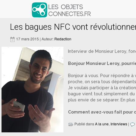
Articles avec le tag ‘leroy’
Les bagues NFC vont révolutionner 
17 mars 2015 | Auteur:
Redaction
Interview de Monsieur Leroy, fo
Bonjour Monsieur Leroy, pourri
Bonjour à vous. Pour répondre à v
proche, on sera tous dépendants
Je voulais participer à la créati
bague vient tout simplement du f
plus envie de se séparer. En plus
Comment avez-vous fait pour q
Publié dans
A la une
,
Interviews
|