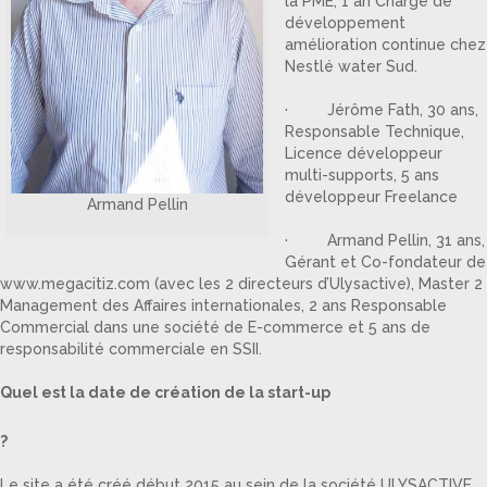
la PME, 1 an Chargé de
développement
amélioration continue chez
Nestlé water Sud.
· Jérôme Fath, 30 ans,
Responsable Technique,
Licence développeur
multi-supports, 5 ans
développeur Freelance
Armand Pellin
· Armand Pellin, 31 ans,
Gérant et Co-fondateur de
www.megacitiz.com (avec les 2 directeurs d’Ulysactive), Master 2
Management des Affaires internationales, 2 ans Responsable
Commercial dans une société de E-commerce et 5 ans de
responsabilité commerciale en SSII.
Quel est la date de création de la start-up
?
Le site a été créé début 2015 au sein de la société ULYSACTIVE