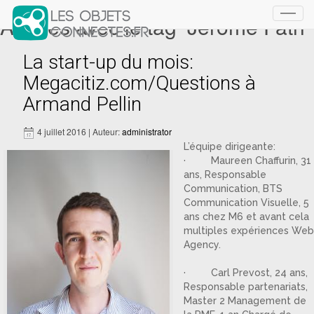
Articles avec le tag ‘Jérôme Fath’
Toggl
navig
La start-up du mois:
Megacitiz.com/Questions à
Armand Pellin
4 juillet 2016 | Auteur:
administrator
L’équipe dirigeante:
· Maureen Chaffurin, 31
ans, Responsable
Communication, BTS
Communication Visuelle, 5
ans chez M6 et avant cela
multiples expériences Web
Agency.
· Carl Prevost, 24 ans,
Responsable partenariats,
Master 2 Management de