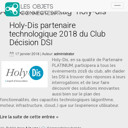
Articles avec le tag ‘holy-dis’
Toggl
navig
Holy-Dis partenaire
technologique 2018 du Club
Décision DSI
17 janvier 2018 | Auteur:
administrator
Holy-Dis, en sa qualité de Partenaire
PLATINIUM, participera à tous les
événements 2018 du club, afin d’aider
les DSI à trouver des réponses à leurs
interrogations et de leur faire
découvrir des solutions innovantes
aussi bien sur le plan des
fonctionnalités, des capacités technologiques (algorithme,
moteur, infrastructure, cloud…) que sur l’expérience utilisateur.
Lire la suite de cette entrée »
Publié dans
A la une
|
Commentaires fermés