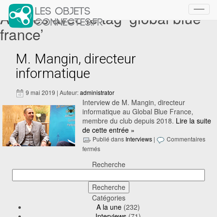
Articles avec le tag ‘global blue
Toggl
navig
france’
M. Mangin, directeur
informatique
9 mai 2019 | Auteur:
administrator
Interview de M. Mangin, directeur
informatique au Global Blue France,
membre du club depuis 2018.
Lire la suite
de cette entrée »
Publié dans
Interviews
|
Commentaires
fermés
Recherche
Catégories
A la une
(232)
Interviews
(71)