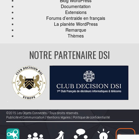
Blog WordPress
Documentation
Extensions
Forums d’entraide en français
La planète WordPress
Remarque
Thèmes
NOTRE PARTENAIRE DSI
©2015 Les Objets Connectés / Tous droits réservés.
Publicité et Communication
|
Mentions légales
|
Politique de confidentialité