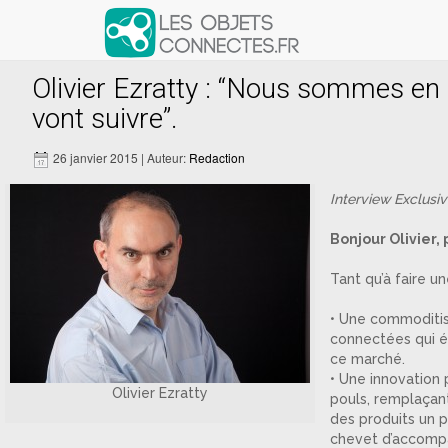
Articles avec le tag ‘GAFA’
Olivier Ezratty : “Nous sommes en p
vont suivre”.
26 janvier 2015 | Auteur:
Redaction
Interview Exclusiv
Bonjour Olivier
Tant qu’à faire u
• Une commoditisa
connectées qui é
ce marché.
• Une innovation 
Olivier Ezratty
pouls, remplaçant
des produits un 
chevet d’accompa