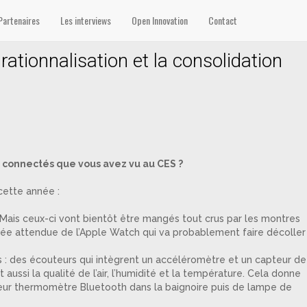
Partenaires
Les interviews
Open Innovation
Contact
rationnalisation et la consolidation
 connectés que vous avez vu au CES ?
cette année :
. Mais ceux-ci vont bientôt être mangés tout crus par les montres
vée attendue de l’Apple Watch qui va probablement faire décoller
ets : des écouteurs qui intègrent un accéléromètre et un capteur de
ussi la qualité de l’air, l’humidité et la température. Cela donne
eur thermomètre Bluetooth dans la baignoire puis de lampe de