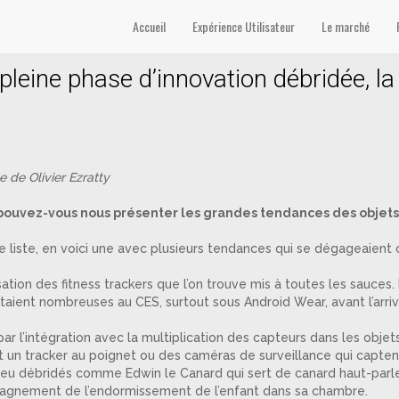
Accueil
Expérience Utilisateur
Le marché
leine phase d’innovation débridée, la 
e de Olivier Ezratty
, pouvez-vous nous présenter les grandes tendances des objets
ne liste, en voici une avec plusieurs tendances qui se dégageaient 
tion des fitness trackers que l’on trouve mis à toutes les sauces
taient nombreuses au CES, surtout sous Android Wear, avant l’arri
par l’intégration avec la multiplication des capteurs dans les obj
 un tracker au poignet ou des caméras de surveillance qui captent a
peu débridés comme Edwin le Canard qui sert de canard haut-parl
gnement de l’endormissement de l’enfant dans sa chambre.