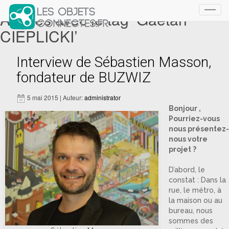
Articles avec le tag ‘Gaetan
Toggl
navig
CIEPLICKI’
Interview de Sébastien Masson,
fondateur de BUZWIZ
5 mai 2015 | Auteur:
administrator
Bonjour ,
Pourriez-vous
nous présentez-
nous votre
projet ?
D’abord, le
constat : Dans la
rue, le métro, à
la maison ou au
bureau, nous
sommes des