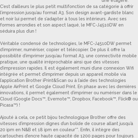
une étagère.
C’est d’ailleurs le plus petit multifonction de sa catégorie à offrir
l’impression jusqu’au format A3. Son design avant-gardiste blanc
et noir lui permet de s’adapter à tous les intérieurs. Avec ses
formes arrondies et son aspect laqué, le MFC-J4510DW en
séduira plus d’un !
Véritable condensé de technologies, le MFC-J4510DW permet
d’imprimer, numériser, copier et télécopier. De plus il offre la
possibilité d’imprimer jusqu’au format A3, une connectivité mobile
pratique, une qualité irréprochable ainsi que des vitesses
d’impression rapides. Il est également muni d’une connexion Wifi
intégrée et permet d’imprimer depuis un appareil mobile via
l’application Brother iPrint&Scan ou à l’aide des technologies
Apple AirPrint et Google Cloud Print. En phase avec les dernières
innovations, il permet également d’imprimer ou numériser dans le
Cloud (Google Docs™, Evernote™, Dropbox, Facebook™, Flick® ou
Picasa™) !
Ajouté à cela, ce petit bijou technologique Brother offre des
vitesses d’impression dignes d’un bolide de course allant jusqu’à
20 ipm en N&B et 18 ipm en couleur**. Enfin, il intègre des
cartouches d’encre haute capacité de 1200 pages pour toujours