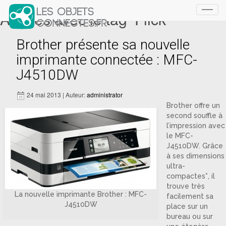
Articles avec le tag ‘Flick’
Toggl
navig
Brother présente sa nouvelle
imprimante connectée : MFC-
J4510DW
24 mai 2013 | Auteur:
administrator
Brother offre un
second souffle à
l’impression avec
le MFC-
J4510DW. Grâce
à ses dimensions
ultra-
compactes*, il
trouve très
La nouvelle imprimante Brother : MFC-
facilement sa
J4510DW
place sur un
bureau ou sur