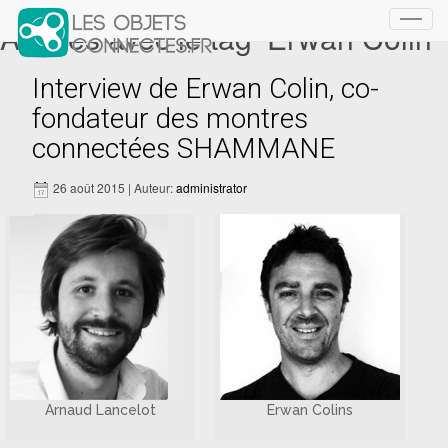
Articles avec le tag ‘Erwan Colin’
Toggl
navig
Interview de Erwan Colin, co-
fondateur des montres
connectées SHAMMANE
26 août 2015 | Auteur:
administrator
Arnaud Lancelot
Erwan Colins