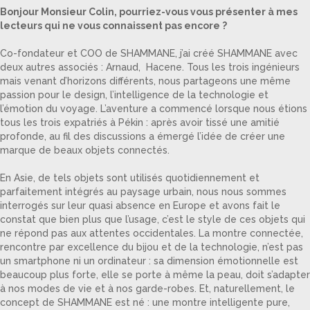
Bonjour Monsieur Colin, pourriez-vous vous présenter à mes
lecteurs qui ne vous connaissent pas encore ?
Co-fondateur et COO de SHAMMANE, j’ai créé SHAMMANE avec
deux autres associés : Arnaud, Hacene. Tous les trois ingénieurs
mais venant d’horizons différents, nous partageons une même
passion pour le design, l’intelligence de la technologie et
l’émotion du voyage. L’aventure a commencé lorsque nous étions
tous les trois expatriés à Pékin : après avoir tissé une amitié
profonde, au fil des discussions a émergé l’idée de créer une
marque de beaux objets connectés.
En Asie, de tels objets sont utilisés quotidiennement et
parfaitement intégrés au paysage urbain, nous nous sommes
interrogés sur leur quasi absence en Europe et avons fait le
constat que bien plus que l’usage, c’est le style de ces objets qui
ne répond pas aux attentes occidentales. La montre connectée,
rencontre par excellence du bijou et de la technologie, n’est pas
un smartphone ni un ordinateur : sa dimension émotionnelle est
beaucoup plus forte, elle se porte à même la peau, doit s’adapter
à nos modes de vie et à nos garde-robes. Et, naturellement, le
concept de SHAMMANE est né : une montre intelligente pure,