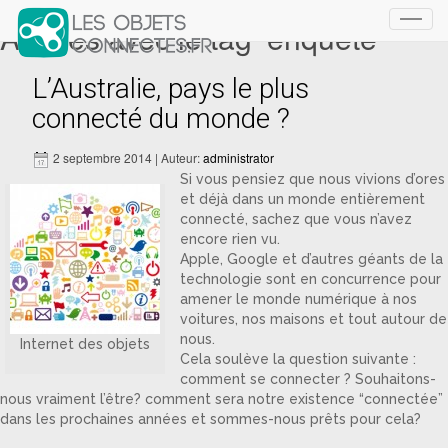
Articles avec le tag ‘enquète’
Toggl
navig
L’Australie, pays le plus
connecté du monde ?
2 septembre 2014 | Auteur:
administrator
Si vous pensiez que nous vivions d’ores
et déjà dans un monde entièrement
connecté, sachez que vous n’avez
encore rien vu.
Apple, Google et d’autres géants de la
technologie sont en concurrence pour
amener le monde numérique à nos
voitures, nos maisons et tout autour de
nous.
Internet des objets
Cela soulève la question suivante :
comment se connecter ? Souhaitons-
nous vraiment l’être? comment sera notre existence “connectée”
dans les prochaines années et sommes-nous prêts pour cela?