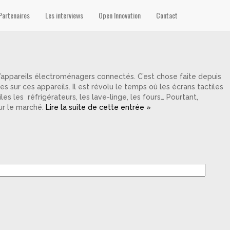
Partenaires
Les interviews
Open Innovation
Contact
d’appareils électroménagers connectés. C’est chose faite depuis
 sur ces appareils. Il est révolu le temps où les écrans tactiles
s les réfrigérateurs, les lave-linge, les fours… Pourtant,
ur le marché.
Lire la suite de cette entrée »