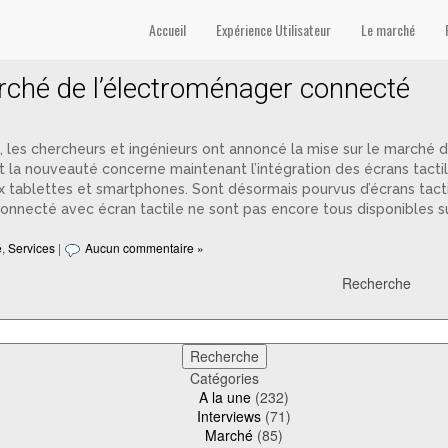
gers connectés’
Accueil
Expérience Utilisateur
Le marché
arché de l’électroménager connecté
 les chercheurs et ingénieurs ont annoncé la mise sur le marché 
 la nouveauté concerne maintenant l’intégration des écrans tactiles
 tablettes et smartphones. Sont désormais pourvus d’écrans tactile
onnecté avec écran tactile ne sont pas encore tous disponibles s
é
,
Services
|
Aucun commentaire »
Recherche
Catégories
A la une
(232)
Interviews
(71)
Marché
(85)