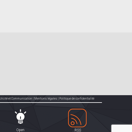
blicité et Communication
|
Mentions légales
|
Politique de confidentialité
Open
RSS