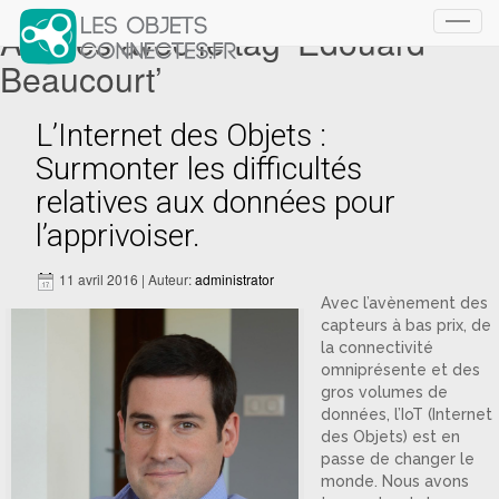
Articles avec le tag ‘Edouard
Toggl
navig
Beaucourt’
L’Internet des Objets :
Surmonter les difficultés
relatives aux données pour
l’apprivoiser.
11 avril 2016 | Auteur:
administrator
Avec l’avènement des
capteurs à bas prix, de
la connectivité
omniprésente et des
gros volumes de
données, l’IoT (Internet
des Objets) est en
passe de changer le
monde. Nous avons