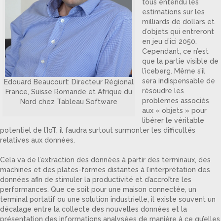
tous entendu les
estimations sur les
milliards de dollars et
d’objets qui entreront
en jeu d’ici 2050.
Cependant, ce n’est
que la partie visible de
l’iceberg. Même s’il
sera indispensable de
Edouard Beaucourt: Directeur Régional
résoudre les
France, Suisse Romande et Afrique du
problèmes associés
Nord chez Tableau Software
aux « objets » pour
libérer le véritable
potentiel de l’IoT, il faudra surtout surmonter les difficultés
relatives aux données.
Cela va de l’extraction des données à partir des terminaux, des
machines et des plates-formes distantes à l’interprétation des
données afin de stimuler la productivité et d’accroître les
performances. Que ce soit pour une maison connectée, un
terminal portatif ou une solution industrielle, il existe souvent un
décalage entre la collecte des nouvelles données et la
présentation des informations analysées de manière à ce qu’elles