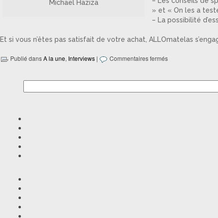
– Les conseils de sp
Michael Haziza
» et « On les a tes
– La possibilité d’e
Et si vous n’êtes pas satisfait de votre achat, ALLOmatelas s’enga
Publié dans
A la une
,
Interviews
|
Commentaires fermés