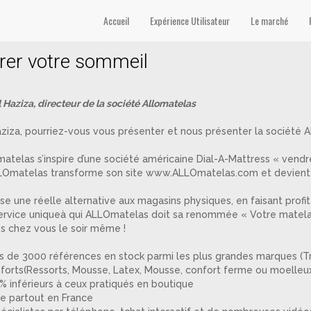
Accueil
Expérience Utilisateur
Le marché
rer votre sommeil
 Haziza, directeur de la société Allomatelas
ziza, pourriez-vous vous présenter et nous présenter la société
telas s’inspire d’une société américaine Dial-A-Mattress « vendre
ALLOmatelas transforme son site www.ALLOmatelas.com et devient un
 une réelle alternative aux magasins physiques, en faisant profite
rvice uniqueà qui ALLOmatelas doit sa renommée « Votre matela
és chez vous le soir même !
s de 3000 références en stock parmi les plus grandes marques (Treca
forts(Ressorts, Mousse, Latex, Mousse, confort ferme ou moelleu
0% inférieurs à ceux pratiqués en boutique
ite partout en France