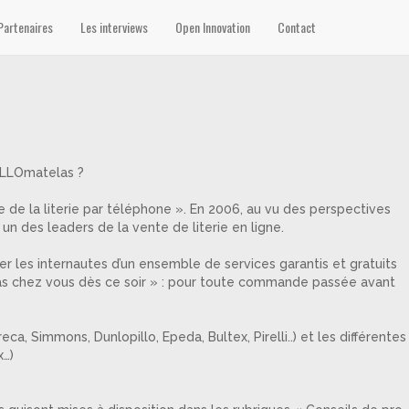
Partenaires
Les interviews
Open Innovation
Contact
 ALLOmatelas ?
 de la literie par téléphone ». En 2006, au vu des perspectives
 des leaders de la vente de literie en ligne.
r les internautes d’un ensemble de services garantis et gratuits
s chez vous dès ce soir » : pour toute commande passée avant
, Simmons, Dunlopillo, Epeda, Bultex, Pirelli..) et les différentes
x…)