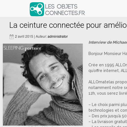
Articles avec le tag ‘Dunlopillo’
La ceinture connectée pour amélio
2 avril 2015 | Auteur:
administrator
Interview de Michael
Bonjour Monsieur Ha
Crée en 1995 ALLOma
qu’offre internet, 
ALLOmatelas propose
notamment notre se
12h, vous serez livr
– Le choix parmi plu
technologies et con
– Des prix jusqu’à 5
– La livraison gratu