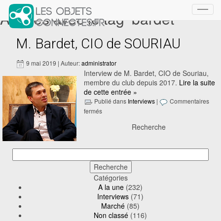
Articles avec le tag ‘bardet’
Toggl
navig
M. Bardet, CIO de SOURIAU
9 mai 2019 | Auteur:
administrator
Interview de M. Bardet, CIO de Souriau,
membre du club depuis 2017.
Lire la suite
de cette entrée »
Publié dans
Interviews
|
Commentaires
fermés
Recherche
Catégories
A la une
(232)
Interviews
(71)
Marché
(85)
Non classé
(116)