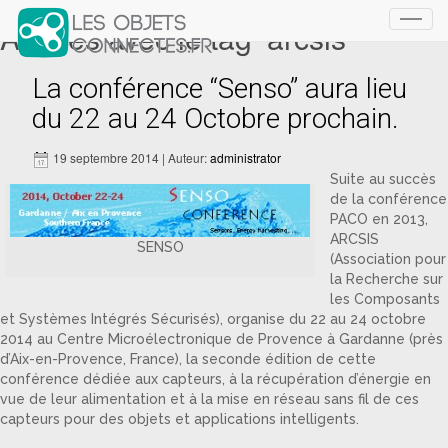
Articles avec le tag ‘arcsis’
Toggl
navig
La conférence “Senso” aura lieu
du 22 au 24 Octobre prochain.
19 septembre 2014 | Auteur:
administrator
Suite au succès
de la conférence
PACO en 2013,
ARCSIS
SENSO
(Association pour
la Recherche sur
les Composants
et Systèmes Intégrés Sécurisés), organise du 22 au 24 octobre
2014 au Centre Microélectronique de Provence à Gardanne (près
d’Aix-en-Provence, France), la seconde édition de cette
conférence dédiée aux capteurs, à la récupération d’énergie en
vue de leur alimentation et à la mise en réseau sans fil de ces
capteurs pour des objets et applications intelligents.