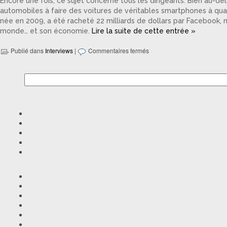
Encore une fois, ce sujet concerne tous les dirigeants. Bien au-de
automobiles à faire des voitures de véritables smartphones à quat
née en 2009, a été racheté 22 milliards de dollars par Facebook, n
monde… et son économie.
Lire la suite de cette entrée »
Publié dans
Interviews
|
Commentaires fermés