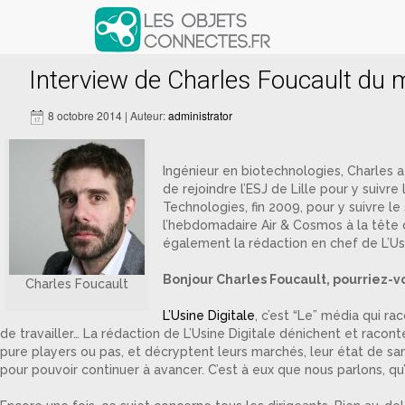
Articles avec le tag ‘anne lauverg
Interview de Charles Foucault du m
8 octobre 2014 | Auteur:
administrator
Ingénieur en biotechnologies, Charles 
de rejoindre l’ESJ de Lille pour y suivre
Technologies, fin 2009, pour y suivre l
l’hebdomadaire Air & Cosmos à la tête 
également la rédaction en chef de L’Usi
Bonjour Charles Foucault, pourriez-vo
Charles Foucault
L’Usine Digitale
, c’est “Le” média qui r
de travailler… La rédaction de L’Usine Digitale dénichent et racont
pure players ou pas, et décryptent leurs marchés, leur état de san
pour pouvoir continuer à avancer. C’est à eux que nous parlons, qu’