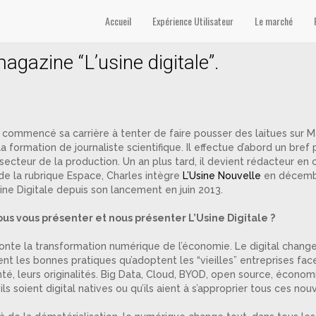
eon’
Accueil
Expérience Utilisateur
Le marché
agazine “L’usine digitale”.
a commencé sa carrière à tenter de faire pousser des laitues sur 
 la formation de journaliste scientifique. Il effectue d’abord un bre
e secteur de la production. Un an plus tard, il devient rédacteur 
de la rubrique Espace, Charles intègre
L’Usine Nouvelle
en décembr
ne Digitale depuis son lancement en juin 2013.
us vous présenter et nous présenter L’Usine Digitale ?
aconte la transformation numérique de l’économie. Le digital change
ent les bonnes pratiques qu’adoptent les “vieilles” entreprises fac
té, leurs originalités. Big Data, Cloud, BYOD, open source, économ
ils soient digital natives ou qu’ils aient à s’approprier tous ces n