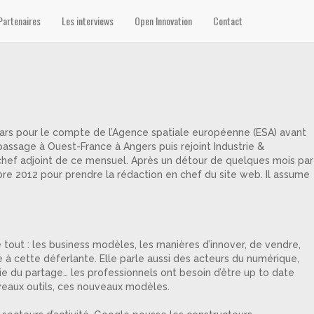
Partenaires
Les interviews
Open Innovation
Contact
Mars pour le compte de l’Agence spatiale européenne (ESA) avant
f passage à Ouest-France à Angers puis rejoint Industrie &
en chef adjoint de ce mensuel. Après un détour de quelques mois par
e 2012 pour prendre la rédaction en chef du site web. Il assume
 tout : les business modèles, les manières d’innover, de vendre,
e à cette déferlante. Elle parle aussi des acteurs du numérique,
ie du partage… les professionnels ont besoin d’être up to date
ouveaux outils, ces nouveaux modèles.