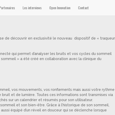
Partenaires
Les interviews
Open Innovation
Contact
 de découvrir en exclusivité le nouveau dispositif de « traqueur
nnecté qui permet d’analyser les bruits et vos cycles du sommeil
e sommeil » a été créé en collaboration avec la clinique du
sommeil, vos mouvements, vos ronflements mais aussi votre rythme
 bruit et de lumière. Toutes ces informations sont transmises via
ichés sur un calendrier et résumés pour son utilisateur.
 sommeil et son bien-être. Grâce à l’historique de son sommeil,
st aussi équipé d’un réveil en douceur qui se déclenche lorsque