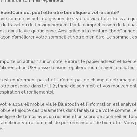
samment de sommeil réparateur.
e EbedConnect peut elle être bénéfique à votre santé?
nne comme un outil de gestion de style de vie et de stress au quot
e, du travail ou de l’environnement. Par la compréhension de la qu
ress dans la vie quotidienne. Ainsi grâce à la ceinture EbedConne
 façon d’améliorer votre sommeil et votre bien être. Le sommeil es
comporte un adhésif sur un côté. Retirez le papier adhésif et fixe
alimentation USB basse tension régulière fournie avec le capteur, 
teur est entièrement passif et il n’émet pas de champ électromagné
 votre présence dans le lit (rythme de sommeil) et vos mouvement
spiration et ronflements).
e appareil mobile via le Bluetooth et l’information est analysée 
mobile et ajoute ces paramètres dans l’analyse de votre sommeil e
ne ligne de temps avec un résumé et un score de sommeil en fonc
 d’améliorer votre sommeil, de performance et de bien-être. Vous
s.