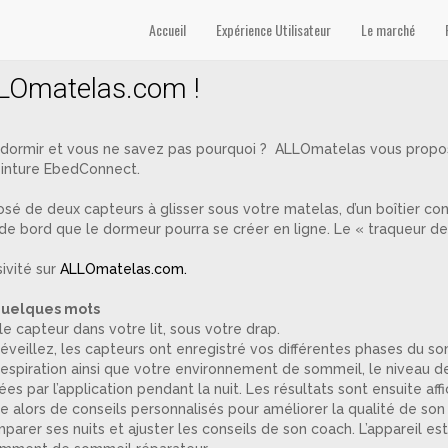
Accueil
Expérience Utilisateur
Le marché
LOmatelas.com !
dormir et vous ne savez pas pourquoi ? ALLOmatelas vous propose
einture EbedConnect.
osé de deux capteurs à glisser sous votre matelas, d’un boîtier co
l de bord que le dormeur pourra se créer en ligne. Le « traqueur d
ivité sur
ALLOmatelas.com.
uelques mots
e capteur dans votre lit, sous votre drap.
éveillez, les capteurs ont enregistré vos différentes phases du 
respiration ainsi que votre environnement de sommeil, le niveau de
es par l’application pendant la nuit. Les résultats sont ensuite aff
e alors de conseils personnalisés pour améliorer la qualité de son
omparer ses nuits et ajuster les conseils de son coach. L’appareil e