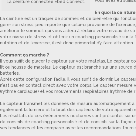
vous avez eu suffi
La ceinture connectée Ebed Connect.
En quoi la ceintur
La ceinture est un traquer de sommeil et de bien-être qui fonctio
gérer son stress, peu importe que celui-ci provienne de l’exercic
améliorer le sommeil qui vous aidera à réduire votre niveau de st
votre niveau de stress et obtenir un coaching personnalisé sur la
nutrition et de l’exercice, il est donc primordial d’y faire attention.
Comment ça marche ?
Il vous suffit de placer le capteur sur votre matelas. Le capteur 
lit ou housse de matelas. Le capteur est branché sur une source d’
batteries.
Après cette configuration facile, il vous suffit de dormir. Le cap
n’est pas en contact direct avec votre corps. Le capteur mesure
(rythme cardiaque) et vos mouvements respiratoires (rythme de re
Le capteur transmet les données de mesure automatiquement à votr
également la lumière et le bruit des capteurs de votre appareil 
Les résultats de ces événements nocturnes sont présentés sur u
de conseils de coaching personnalisé et de conseils sur la façon
ses tendances et les comparer avec les recommandations fournie