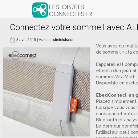
Articles avec le tag ‘VitalMed’
Connectez votre sommeil avec AL
8 avril 2015 | Auteur:
administrator
Vous avez du mal à 
de sommeil » : la c
L’appareil est comp
et enfin d’un journa
sommeil VitalMed.
Disponible en exclus
EbedConnect en q
Placez simplement l
Lorsque vous vous r
cardiaque et votre 
Bluetooth et analysé
Le dormeur bénéfici
l’utilisateur peut c