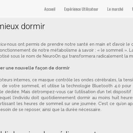
té’
Accueil
Expérience Utilisateur
Le marché
mieux dormir
ice
nous ont permis de prendre notre santé en main et d’avoir le c
onctionnement de notre métabolisme à savoir : « le sommeil ». La
aptisé sous le nom de NeuroOn qui transformera radicalement la m
er une nouvelle façon de dormir
pteurs internes, ce masque contrôle les ondes cérébrales, la ten
de votre sommeil, et utilise la technologie Bluetooth 4.0 pour 
le dédiée. Mais détrompez-vous car l’utilisation d’un tel dispositi
uel l’individu doit quotidiennement dormir au moins huit heures 
rtissant les heures de sommeil sur une journée. C’est ce qu’on ap
esoin de se reposer, ainsi que la durée nécessaire.