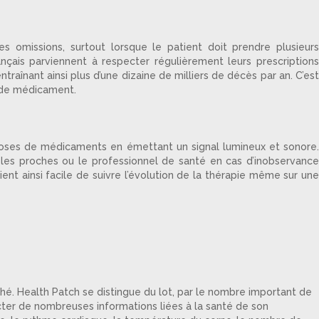
es omissions, surtout lorsque le patient doit prendre plusieurs
nçais parviennent à respecter régulièrement leurs prescriptions
raînant ainsi plus d’une dizaine de milliers de décès par an. C’est
se de médicament.
es doses de médicaments en émettant un signal lumineux et sonore.
ôt les proches ou le professionnel de santé en cas d’inobservance
vient ainsi facile de suivre l’évolution de la thérapie même sur une
hé. Health Patch se distingue du lot, par le nombre important de
ecter de nombreuses informations liées à la santé de son