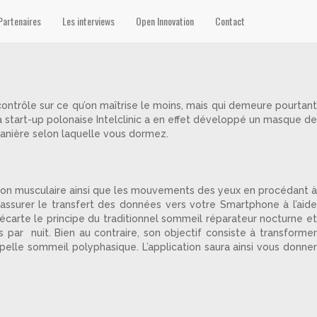
Partenaires
Les interviews
Open Innovation
Contact
ontrôle sur ce qu’on maîtrise le moins, mais qui demeure pourtan
 start-up polonaise Intelclinic a en effet développé un masque de
anière selon laquelle vous dormez.
sion musculaire ainsi que les mouvements des yeux en procédant à
assurer le transfert des données vers votre Smartphone à l’aide
f écarte le principe du traditionnel sommeil réparateur nocturne et
par nuit. Bien au contraire, son objectif consiste à transformer
pelle sommeil polyphasique. L’application saura ainsi vous donner