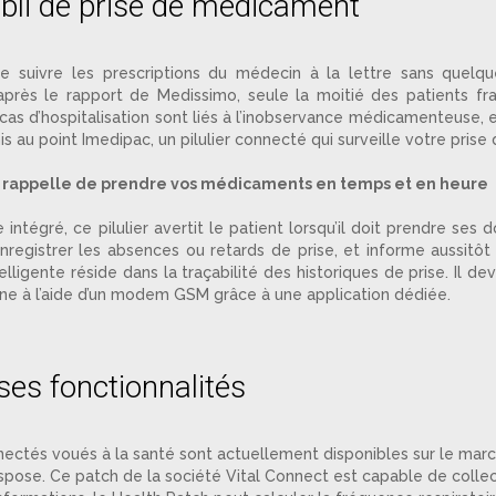
’oubli de prise de médicament
 de suivre les prescriptions du médecin à la lettre sans quelqu
près le rapport de Medissimo, seule la moitié des patients fra
as d’hospitalisation sont liés à l’inobservance médicamenteuse, ent
mis au point Imedipac, un pilulier connecté qui surveille votre pri
ous rappelle de prendre vos médicaments en temps et en heure
intégré, ce pilulier avertit le patient lorsqu’il doit prendre s
’enregistrer les absences ou retards de prise, et informe aussit
elligente réside dans la traçabilité des historiques de prise. Il de
hone à l’aide d’un modem GSM grâce à une application dédiée.
es fonctionnalités
nnectés voués à la santé sont actuellement disponibles sur le marc
dispose. Ce patch de la société Vital Connect est capable de coll