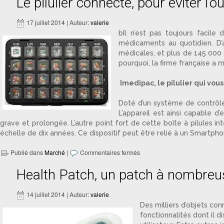
Le pilulier connecté, pour éviter l
17 juillet 2014 | Auteur:
valerie
bIl n’est pas toujours facile
médicaments au quotidien. D’a
médicales, et plus de 145 000 c
pourquoi, la firme française a 
Imedipac, le pilulier qui v
Doté d’un système de contrôle 
L’appareil est ainsi capable d
grave et prolongée. L’autre point fort de cette boîte à pilules int
échelle de dix années. Ce dispositif peut être relié à un Smartp
Publié dans
Marché
|
Commentaires fermés
Health Patch, un patch à nombreus
14 juillet 2014 | Auteur:
valerie
Des milliers d’objets co
fonctionnalités dont il 