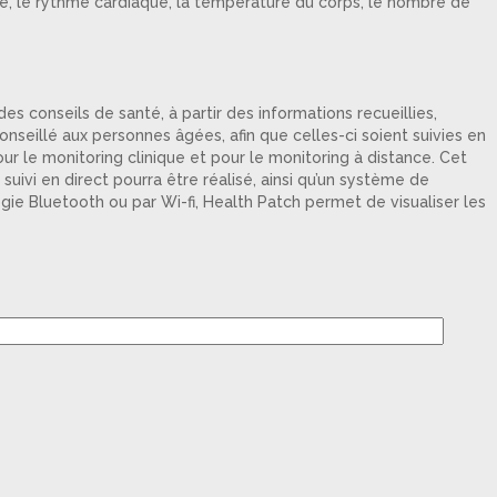
oire, le rythme cardiaque, la température du corps, le nombre de
 conseils de santé, à partir des informations recueillies,
nseillé aux personnes âgées, afin que celles-ci soient suivies en
r le monitoring clinique et pour le monitoring à distance. Cet
uivi en direct pourra être réalisé, ainsi qu’un système de
ie Bluetooth ou par Wi-fi, Health Patch permet de visualiser les