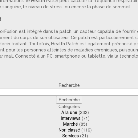
 informations, le Health Patch peut calculer la fréquence respirat
on sanguine, le niveau de stress, ou encore la phase de sommeil.
t
usion est intégré dans le patch, un capteur capable de fournir des
ment du corps de son utilisateur. Ce patch est particulièrement co
ecin traitant. Toutefois, Health Patch est également préconisé pou
nt pour les personnes atteintes de maladies chroniques, puisqu’un s
r mail. Connecté à un PC, smartphone ou tablette, via la technolog
Recherche
Catégories
A la une
(232)
Interviews
(71)
Marché
(85)
Non classé
(116)
Services
(21)