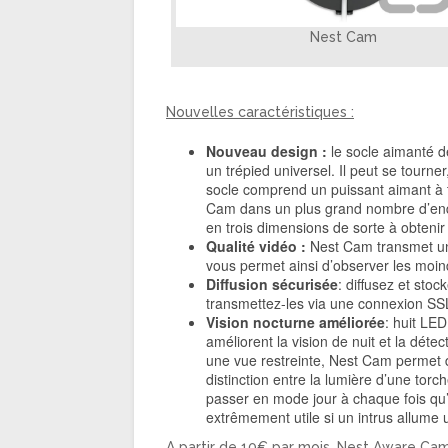
Nest Cam
Nouvelles caractéristiques :
Nouveau design :
le socle aimanté d
un trépied universel. Il peut se tourne
socle comprend un puissant aimant à t
Cam dans un plus grand nombre d’endro
en trois dimensions de sorte à obtenir
Qualité vidéo :
Nest Cam transmet une
vous permet ainsi d’observer les moind
Diffusion sécurisée
: diffusez et sto
transmettez-les via une connexion SSL
Vision nocturne améliorée
: huit LE
améliorent la vision de nuit et la dé
une vue restreinte, Nest Cam permet d
distinction entre la lumière d’une torc
passer en mode jour à chaque fois qu’
extrêmement utile si un intrus allume 
A partir de 10€ par mois, Nest Aware Cam a