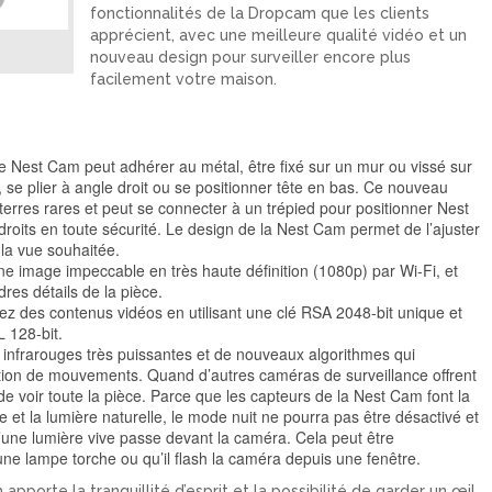
fonctionnalités de la Dropcam que les clients
apprécient, avec une meilleure qualité vidéo et un
nouveau design pour surveiller encore plus
facilement votre maison.
e Nest Cam peut adhérer au métal, être fixé sur un mur ou vissé sur
r, se plier à angle droit ou se positionner tête en bas. Ce nouveau
erres rares et peut se connecter à un trépied pour positionner Nest
its en toute sécurité. Le design de la Nest Cam permet de l’ajuster
 la vue souhaitée.
 image impeccable en très haute définition (1080p) par Wi-Fi, et
res détails de la pièce.
ckez des contenus vidéos en utilisant une clé RSA 2048-bit unique et
 128-bit.
D infrarouges très puissantes et de nouveaux algorithmes qui
tection de mouvements. Quand d’autres caméras de surveillance offrent
e voir toute la pièce. Parce que les capteurs de la Nest Cam font la
he et la lumière naturelle, le mode nuit ne pourra pas être désactivé et
une lumière vive passe devant la caméra. Cela peut être
une lampe torche ou qu’il flash la caméra depuis une fenêtre.
pporte la tranquillité d’esprit et la possibilité de garder un œil