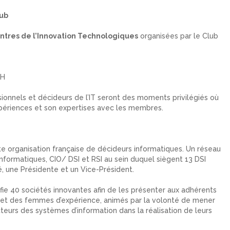
ub
ntres de l’Innovation Technologiques
organisées par le Club
2H
onnels et décideurs de l’IT seront des moments privilégiés où
xpériences et son expertises avec les membres.
te organisation française de décideurs informatiques. Un réseau
nformatiques, CIO/ DSI et RSI au sein duquel siègent 13 DSI
, une Présidente et un Vice-Président.
fie 40 sociétés innovantes afin de les présenter aux adhérents
et des femmes d’expérience, animés par la volonté de mener
cteurs des systèmes d’information dans la réalisation de leurs