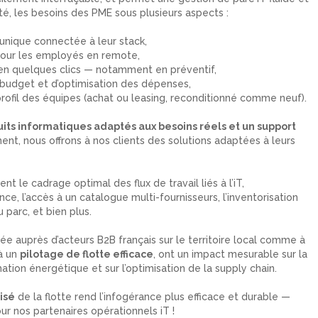
té, les besoins des PME sous plusieurs aspects :
 unique connectée à leur stack,
our les employés en remote,
 en quelques clics — notamment en préventif,
u budget et d’optimisation des dépenses,
profil des équipes (achat ou leasing, reconditionné comme neuf).
its informatiques adaptés aux besoins réels et un support
nt, nous offrons à nos clients des solutions adaptées à leurs
 le cadrage optimal des flux de travail liés à l’iT,
ce, l’accès à un catalogue multi-fournisseurs, l’inventorisation
u parc, et bien plus.
yée auprès d’acteurs B2B français sur le territoire local comme à
 à un
pilotage de flotte efficace
, ont un impact mesurable sur la
tion énergétique et sur l’optimisation de la supply chain.
isé
de la flotte rend l’infogérance plus efficace et durable —
r nos partenaires opérationnels iT !