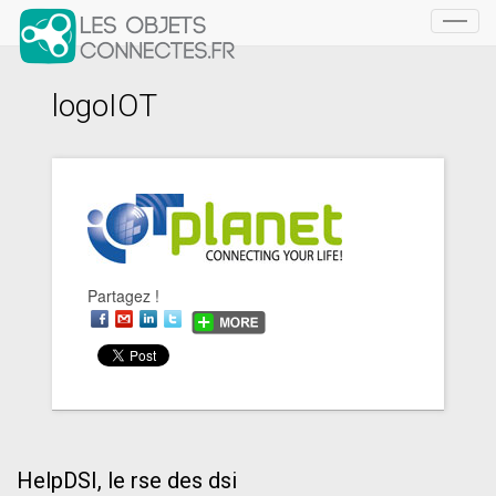
Toggl
navig
logoIOT
Partagez !
HelpDSI, le rse des dsi