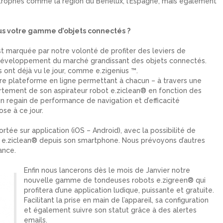
trophes comme la région du Benelux, l’Espagne, mais également
s votre gamme d’objets connectés ?
t marquée par notre volonté de profiter des leviers de
développement du marché grandissant des objets connectés.
s ont déjà vu le jour, comme e.zigenius ™.
 1ère plateforme en ligne permettant à chacun – à travers une
ortement de son aspirateur robot e.ziclean® en fonction des
 un regain de performance de navigation et d’efficacité
se à ce jour.
tée sur application (iOS – Android), avec la possibilité de
ot e.ziclean® depuis son smartphone. Nous prévoyons d’autres
ance.
Enfin nous lancerons dès le mois de Janvier notre
nouvelle gamme de tondeuses robots e.zigreen® qui
profitera d’une application ludique, puissante et gratuite.
Facilitant la prise en main de l’appareil, sa configuration
et également suivre son statut grâce à des alertes
emails.