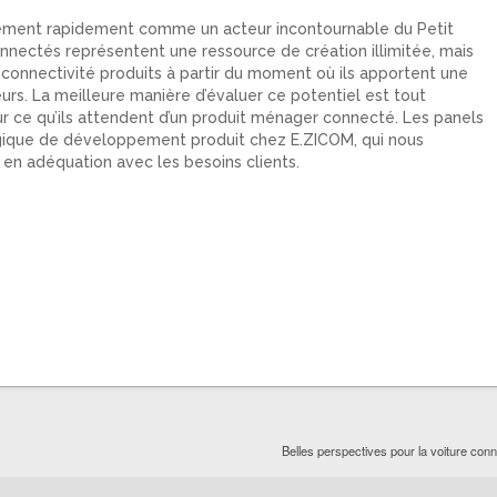
nement rapidement comme un acteur incontournable du Petit
onnectés représentent une ressource de création illimitée, mais
 connectivité produits à partir du moment où ils apportent une
rs. La meilleure manière d’évaluer ce potentiel est tout
sur ce qu’ils attendent d’un produit ménager connecté. Les panels
tégique de développement produit chez E.ZICOM, qui nous
n adéquation avec les besoins clients.
Belles perspectives pour la voiture con