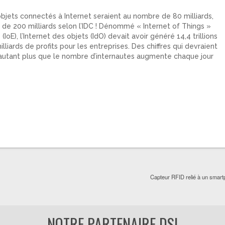
bjets connectés à Internet seraient au nombre de 80 milliards,
s de 200 milliards selon l’IDC ! Dénommé « Internet of Things »
(IoE), l’Internet des objets (IdO) devait avoir généré 14,4 trillions
lliards de profits pour les entreprises. Des chiffres qui devraient
d’autant plus que le nombre d’internautes augmente chaque jour
Capteur RFID relié à un smar
NOTRE PARTENAIRE DSI